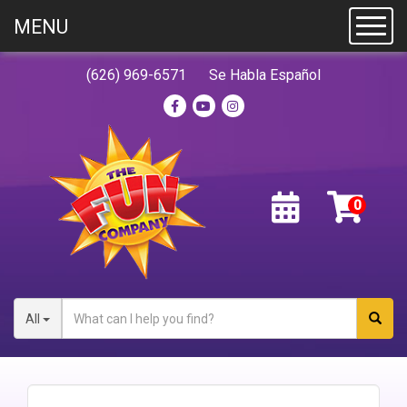
MENU
Toggl
(626) 969-6571
Se Habla Español
All